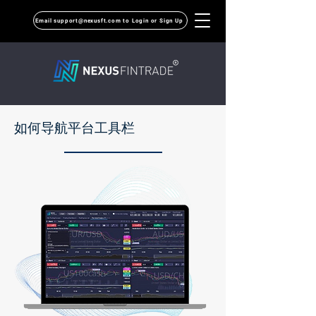
Email support@nexusft.com to Login or Sign Up
如何导航平台工具栏